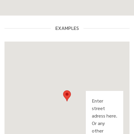
EXAMPLES
Enter
street
adress here.
Or any
other