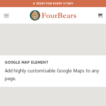
Skip
A TEDDY FOR EVERY STORY
to
content
GOOGLE MAP ELEMENT
Add highly customisable Google Maps to any
page.