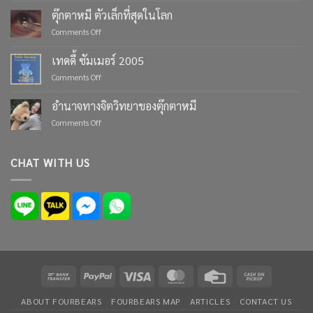
Life’s
ตุ๊กตาหมี ตัวเล็กที่สุดในโลก
Moments
on
Comments Off
with
ตุ๊กตา
Custom
หมี
เทดดี้ ซัมเมอร์ 2005
Teddy
ตัว
Bears
on
Comments Off
เล็ก
from
เทด
ที่สุด
Four
ดี้
ใน
อำนาจทางจิตวิทยาของตุ๊กตาหมี
Bears
ซัมเมอร์
โลก
on
Comments Off
2005
อำนาจ
ทาง
จิตวิทยา
CHAT WITH US
ของ
ตุ๊กตา
หมี
Bank
PayPal
Visa
MasterCard
Credit
Cash
Transfer
Card
on
ABOUT FOURBEARS
FOURBEARS MAP
ARTICLES
CONTACT US
Pickup