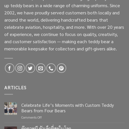
up teddy bears in a wide range of charming uniforms. Since
2002, we have proudly served customers both locally and
around the world, delivering handcrafted bears that
celebrate aviation, hospitality, and more. With over 20 years
of experience, we continue to focus on quality, creativity,
and customer satisfaction — making each teddy bear a
memorable keepsake for collectors and gift-givers alike.
ARTICLES
Celebrate Life’s Moments with Custom Teddy
Bears from Four Bears
on
Comments Off
Celebrate
Life’s
ตุ๊กตาหมี ตัวเล็กที่สุดในโลก