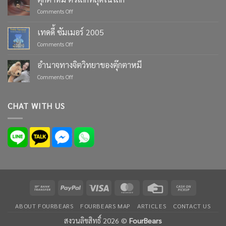
Moments
on
Comments Off
with
ตุ๊กตา
Custom
หมี
เทดดี้ ซัมเมอร์ 2005
Teddy
ตัว
Bears
on
Comments Off
เล็ก
from
เทด
ที่สุด
Four
ดี้
ใน
อำนาจทางจิตวิทยาของตุ๊กตาหมี
Bears
ซัมเมอร์
โลก
on
Comments Off
2005
อำนาจ
ทาง
จิตวิทยา
CHAT WITH US
ของ
ตุ๊กตา
หมี
Bank
PayPal
Visa
MasterCard
Credit
Cash
Transfer
Card
on
ABOUT FOURBEARS
FOURBEARS MAP
ARTICLES
CONTACT US
Pickup
สงวนลิขสิทธิ์ 2026 ©
FourBears