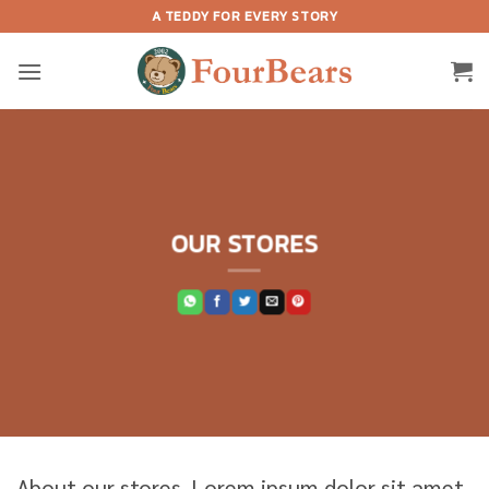
Skip
A TEDDY FOR EVERY STORY
to
content
OUR STORES
About our stores. Lorem ipsum dolor sit amet,