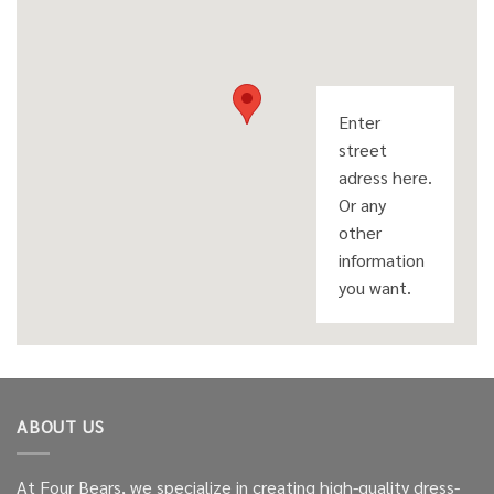
Enter
street
adress here.
Or any
other
information
you want.
ABOUT US
At Four Bears, we specialize in creating high-quality dress-