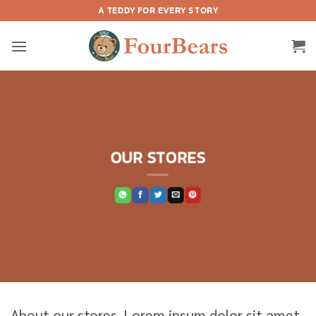
Skip
A TEDDY FOR EVERY STORY
to
content
OUR STORES
About our stores. Lorem ipsum dolor sit amet,