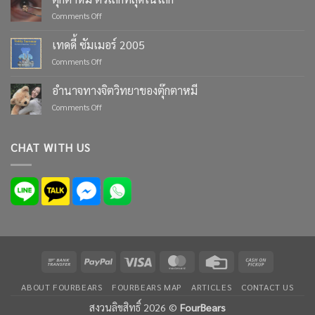
Moments
on
Comments Off
with
ตุ๊กตา
Custom
หมี
เทดดี้ ซัมเมอร์ 2005
Teddy
ตัว
Bears
on
Comments Off
เล็ก
from
เทด
ที่สุด
Four
ดี้
ใน
อำนาจทางจิตวิทยาของตุ๊กตาหมี
Bears
ซัมเมอร์
โลก
on
Comments Off
2005
อำนาจ
ทาง
จิตวิทยา
CHAT WITH US
ของ
ตุ๊กตา
หมี
Bank
PayPal
Visa
MasterCard
Credit
Cash
Transfer
Card
on
ABOUT FOURBEARS
FOURBEARS MAP
ARTICLES
CONTACT US
Pickup
สงวนลิขสิทธิ์ 2026 ©
FourBears