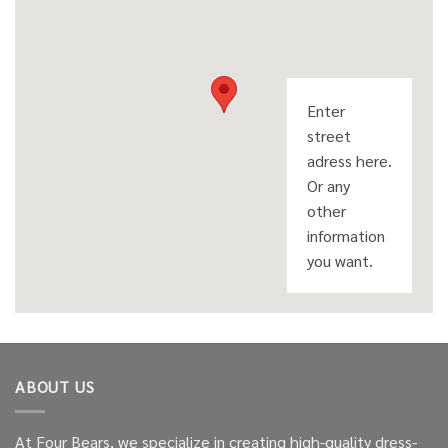
Enter
street
adress here.
Or any
other
information
you want.
ABOUT US
At Four Bears, we specialize in creating high-quality dress-