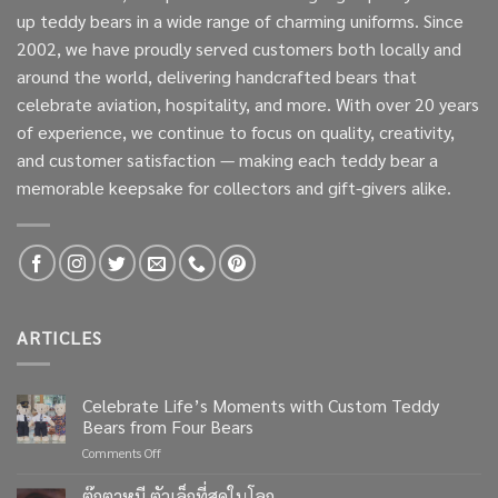
up teddy bears in a wide range of charming uniforms. Since
2002, we have proudly served customers both locally and
around the world, delivering handcrafted bears that
celebrate aviation, hospitality, and more. With over 20 years
of experience, we continue to focus on quality, creativity,
and customer satisfaction — making each teddy bear a
memorable keepsake for collectors and gift-givers alike.
ARTICLES
Celebrate Life’s Moments with Custom Teddy
Bears from Four Bears
on
Comments Off
Celebrate
Life’s
ตุ๊กตาหมี ตัวเล็กที่สุดในโลก