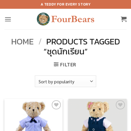
Skip
A TEDDY FOR EVERY STORY
to
content
HOME
/
PRODUCTS TAGGED
“ชุดนักเรียน”
FILTER
Add to
Add to
wishlist
wishlist