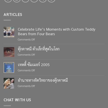
ARTICLES
Celebrate Life’s Moments with Custom Teddy
Bears from Four Bears
on
Comments Off
Celebrate
Life’s
ตุ๊กตาหมี ตัวเล็กที่สุดในโลก
Moments
on
Comments Off
with
ตุ๊กตา
Custom
หมี
เทดดี้ ซัมเมอร์ 2005
Teddy
ตัว
Bears
on
Comments Off
เล็ก
from
เทด
ที่สุด
Four
ดี้
ใน
อำนาจทางจิตวิทยาของตุ๊กตาหมี
Bears
ซัมเมอร์
โลก
on
Comments Off
2005
อำนาจ
ทาง
จิตวิทยา
CHAT WITH US
ของ
ตุ๊กตา