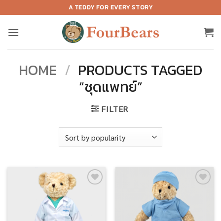
Skip
A TEDDY FOR EVERY STORY
to
content
HOME
/
PRODUCTS TAGGED
“ชุดแพทย์”
FILTER
Add to
Add to
wishlist
wishlist