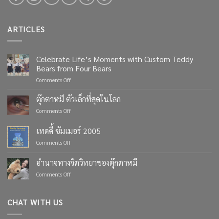
ARTICLES
Celebrate Life’s Moments with Custom Teddy
Bears from Four Bears
on
Comments Off
Celebrate
Life’s
ตุ๊กตาหมี ตัวเล็กที่สุดในโลก
Moments
on
Comments Off
with
ตุ๊กตา
Custom
หมี
เทดดี้ ซัมเมอร์ 2005
Teddy
ตัว
Bears
on
Comments Off
เล็ก
from
เทด
ที่สุด
Four
ดี้
ใน
อำนาจทางจิตวิทยาของตุ๊กตาหมี
Bears
ซัมเมอร์
โลก
on
Comments Off
2005
อำนาจ
ทาง
จิตวิทยา
CHAT WITH US
ของ
ตุ๊กตา