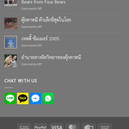
Bears from Four Bears
on
Comments Off
Celebrate
Life’s
ตุ๊กตาหมี ตัวเล็กที่สุดในโลก
Moments
on
Comments Off
with
ตุ๊กตา
Custom
หมี
เทดดี้ ซัมเมอร์ 2005
Teddy
ตัว
Bears
on
Comments Off
เล็ก
from
เทด
ที่สุด
Four
ดี้
ใน
อำนาจทางจิตวิทยาของตุ๊กตาหมี
Bears
ซัมเมอร์
โลก
on
Comments Off
2005
อำนาจ
ทาง
จิตวิทยา
CHAT WITH US
ของ
ตุ๊กตา
หมี
Bank
PayPal
Visa
MasterCard
Credit
Cash