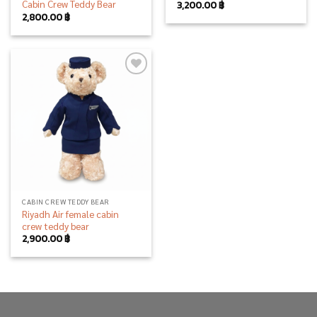
Cabin Crew Teddy Bear
3,200.00
฿
2,800.00
฿
Add to
wishlist
CABIN CREW TEDDY BEAR
Riyadh Air female cabin
crew teddy bear
2,900.00
฿