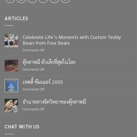
ARTICLES
Celebrate Life’s Moments with Custom Teddy
Bears from Four Bears
on
Comments Off
Celebrate
Life’s
ตุ๊กตาหมี ตัวเล็กที่สุดในโลก
Moments
on
Comments Off
with
ตุ๊กตา
Custom
หมี
เทดดี้ ซัมเมอร์ 2005
Teddy
ตัว
Bears
on
Comments Off
เล็ก
from
เทด
ที่สุด
Four
ดี้
ใน
อำนาจทางจิตวิทยาของตุ๊กตาหมี
Bears
ซัมเมอร์
โลก
on
Comments Off
2005
อำนาจ
ทาง
จิตวิทยา
CHAT WITH US
ของ
ตุ๊กตา