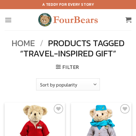
Skip
A TEDDY FOR EVERY STORY
to
content
HOME
/
PRODUCTS TAGGED
“TRAVEL-INSPIRED GIFT”
FILTER
Add to
Add to
wishlist
wishlist