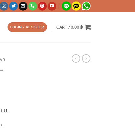
LOGIN / REGISTER
CART /
0.00
฿
EAR
–
t U.
n.