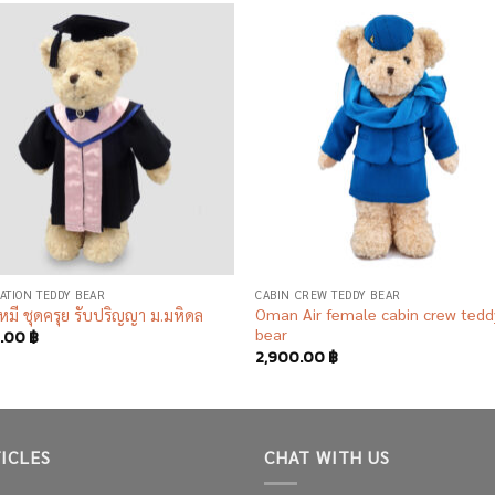
Add to
Add
wishlist
wish
ATION TEDDY BEAR
CABIN CREW TEDDY BEAR
Oman Air female cabin crew tedd
าหมี ชุดครุย รับปริญญา ม.มหิดล
bear
0.00
฿
2,900.00
฿
ICLES
CHAT WITH US