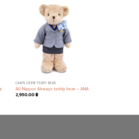
 to
Add to
list
wishlist
CABIN CREW TEDDY BEAR
y
All Nippon Airways teddy bear – ANA
2,950.00
฿