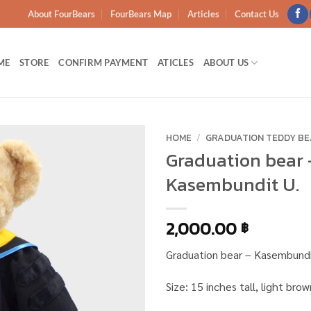
About FourBears
FourBears Map
Articles
Contact Us
ME
STORE
CONFIRM PAYMENT
ATICLES
ABOUT US
HOME
/
GRADUATION TEDDY B
Graduation bear 
Add to
Kasembundit U.
wishlist
2,000.00
฿
Graduation bear – Kasembundi
Size: 15 inches tall, light brow