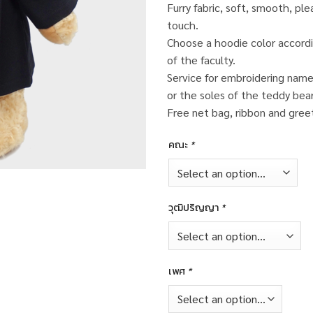
Furry fabric, soft, smooth, pl
touch.
Choose a hoodie color accordi
of the faculty.
Service for embroidering name
or the soles of the teddy bear
Free net bag, ribbon and greet
คณะ
*
วุฒิปริญญา
*
เพศ
*