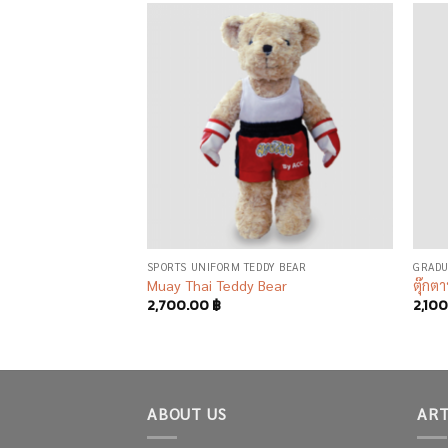
Add to
Add to
wishlist
wishlist
AR
SPORTS UNIFORM TEDDY BEAR
GRADU
bin crew teddy bear
Muay Thai Teddy Bear
ตุ๊กต
2,700.00
฿
2,10
ABOUT US
ART