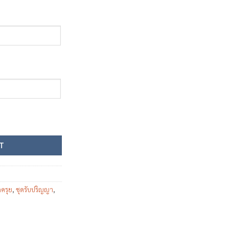
U. quantity
T
ดครุย
,
ชุดรับปริญญา
,