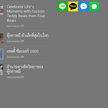
Celebrate Life’s
Moments with Custom
Teddy Bears from Four
Bears
on
Comments Off
Celebrate
Life’s
ตุ๊กตาหมี ตัวเล็กที่สุดในโลก
Moments
on
Comments Off
with
ตุ๊กตา
Custom
หมี
เทดดี้ ซัมเมอร์ 2005
Teddy
ตัว
Bears
on
Comments Off
เล็ก
from
เทด
ที่สุด
Four
ดี้
ใน
อำนาจทางจิตวิทยาของ
Bears
ซัมเมอร์
โลก
ตุ๊กตาหมี
2005
on
Comments Off
อำนาจ
ทาง
จิตวิทยา
ของ
ตุ๊กตา
หมี