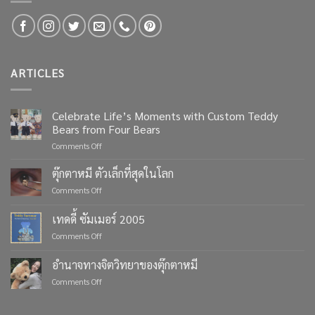
ARTICLES
Celebrate Life’s Moments with Custom Teddy
Bears from Four Bears
on
Comments Off
Celebrate
Life’s
ตุ๊กตาหมี ตัวเล็กที่สุดในโลก
Moments
on
Comments Off
with
ตุ๊กตา
Custom
หมี
เทดดี้ ซัมเมอร์ 2005
Teddy
ตัว
Bears
on
Comments Off
เล็ก
from
เทด
ที่สุด
Four
ดี้
ใน
อำนาจทางจิตวิทยาของตุ๊กตาหมี
Bears
ซัมเมอร์
โลก
on
Comments Off
2005
อำนาจ
ทาง