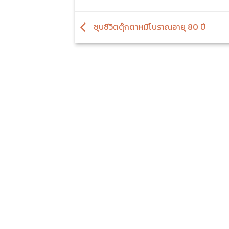
ชุบชีวิตตุ๊กตาหมีโบราณอายุ 80 ปี