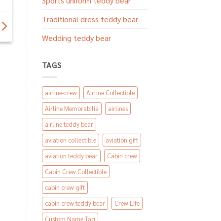
Sports uniform teddy bear
Traditional dress teddy bear
Wedding teddy bear
TAGS
airline-crew
Airline Collectible
Airline Memorabilia
airlines
airline teddy bear
aviation collectible
aviation gift
aviation teddy bear
Cabin crew
Cabin Crew Collectible
cabin crew gift
cabin crew teddy bear
Crew Life
Custom Name Tag