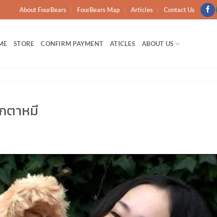
About FourBears
FourBears Map
Articles
Contact Us
ME
STORE
CONFIRM PAYMENT
ATICLES
ABOUT US
๊กตาหมี