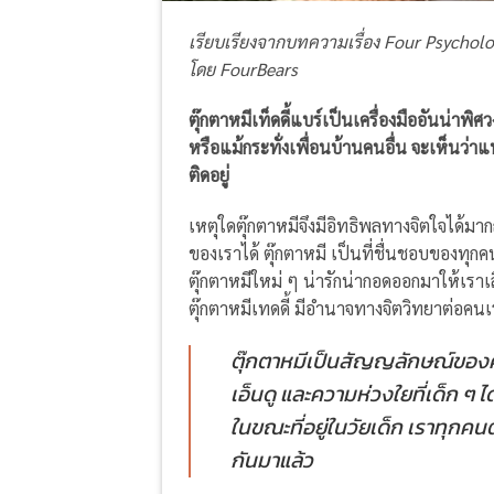
เรียบเรียงจากบทความเรื่อง Four Psycholo
โดย FourBears
ตุ๊กตาหมีเท็ดดี้แบร์เป็นเครื่องมืออันน
หรือแม้กระทั่งเพื่อนบ้านคนอื่น จะเห็นว่าแท
ติดอยู่
เหตุใดตุ๊กตาหมีจึงมีอิทธิพลทางจิตใจได้มาก
ของเราได้ ตุ๊กตาหมี เป็นที่ชื่นชอบของทุก
ตุ๊กตาหมีใหม่ ๆ น่ารักน่ากอดออกมาให้เราเล
ตุ๊กตาหมีเทดดี้ มีอำนาจทางจิตวิทยาต่อคนเ
ตุ๊กตาหมีเป็นสัญญลักษณ์ของคว
เอ็นดู และความห่วงใยที่เด็ก ๆ
ในขณะที่อยู่ในวัยเด็ก เราทุกคนต
กันมาแล้ว