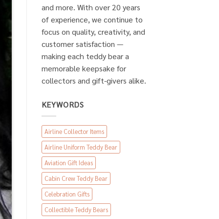
and more. With over 20 years
of experience, we continue to
focus on quality, creativity, and
customer satisfaction —
making each teddy bear a
memorable keepsake for
collectors and gift-givers alike.
KEYWORDS
Airline Collector Items
Airline Uniform Teddy Bear
Aviation Gift Ideas
Cabin Crew Teddy Bear
Celebration Gifts
Collectible Teddy Bears