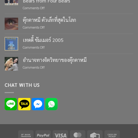
Bears from Four Bears
on
Comments Off
Celebrate
Life’s
ตุ๊กตาหมี ตัวเล็กที่สุดในโลก
Moments
on
Comments Off
with
ตุ๊กตา
Custom
หมี
เทดดี้ ซัมเมอร์ 2005
Teddy
ตัว
Bears
on
Comments Off
เล็ก
from
เทด
ที่สุด
Four
ดี้
ใน
อำนาจทางจิตวิทยาของตุ๊กตาหมี
Bears
ซัมเมอร์
โลก
on
Comments Off
2005
อำนาจ
ทาง
จิตวิทยา
CHAT WITH US
ของ
ตุ๊กตา
หมี
Bank
PayPal
Visa
MasterCard
Credit
Cash