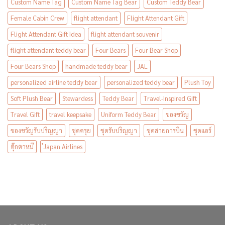
Custom Name Tag
Custom Name Tag Bear
Custom Teddy Bear
Female Cabin Crew
flight attendant
Flight Attendant Gift
Flight Attendant Gift Idea
flight attendant souvenir
flight attendant teddy bear
Four Bears
Four Bear Shop
Four Bears Shop
handmade teddy bear
JAL
personalized airline teddy bear
personalized teddy bear
Plush Toy
Soft Plush Bear
Stewardess
Teddy Bear
Travel-Inspired Gift
Travel Gift
travel keepsake
Uniform Teddy Bear
ของขวัญ
ของขวัญรับปริญญา
ชุดครุย
ชุดรับปริญญา
ชุดสายการบิน
ชุดแอร์
ตุ๊กตาหมี
๋Japan Airlines