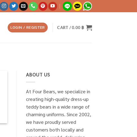
LOGIN / REGISTER
CART /
0.00
฿
ABOUT US
At Four Bears, we specialize in
creating high-quality dress-up
teddy bears in a wide range of
charming uniforms. Since 2002,
we have proudly served
customers both locally and