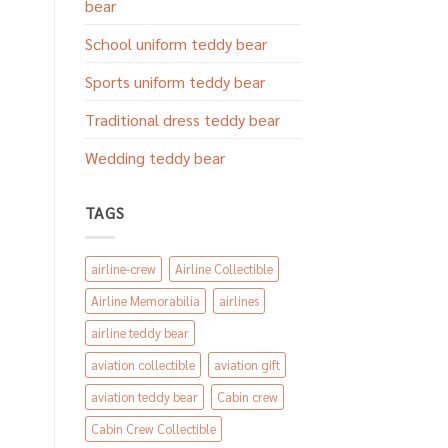
bear
School uniform teddy bear
Sports uniform teddy bear
Traditional dress teddy bear
Wedding teddy bear
TAGS
airline-crew
Airline Collectible
Airline Memorabilia
airlines
airline teddy bear
aviation collectible
aviation gift
aviation teddy bear
Cabin crew
Cabin Crew Collectible